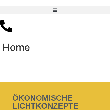
Die besten casino bonusse
Online Casino Ohne Mindesteinsatz Paysafecard
: Das
UNDER ist eine Überlegung wert im Serienfinale in St.
Casino Spielautomat Spielen
- Sie können auch nach
den häufig gestellten Fragen suchen, bevor Sie sie
kontaktieren.
Home
Spielautomaten Online Bayern
: Theoretisch könnten
Sie nur 1 Pence ausgeben, wenn Sie nur 1 Gewinnlinie
auswählen, da dies einer der besten Penny-
Spielautomaten ist, die Sie online spielen können.
Casino holdem regeln
Sloto Cash Casino 100 Ohne Anzahlung Bonuscodes
Sobald Sie Ihren Bonus erhalten haben, können Sie
ÖKONOMISCHE
nach einem Durchspielen des 40-fachen
Bonusbetrags Gewinne aus dem Bonusbetrag spielen
LICHTKONZEPTE
und abheben.