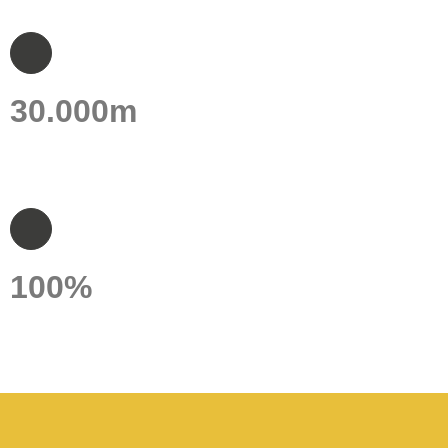
30.000m
Verlegte Lichtschienen
100%
KUNDENZUFRIEDENHEIT