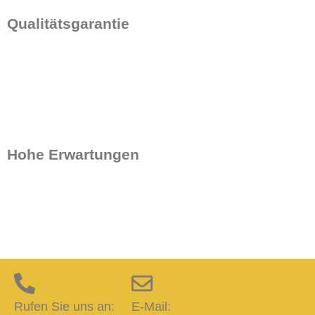
Qualitätsgarantie
Gründlichkeit und gleichbleibende Qualität hat in unserem
Unternehmen stets Vorrang. Ohne Ausnahme.
Hohe Erwartungen
Jedes Ziel lässt sich erreichen. Dieses Motto entspricht
unserer Erfahrung. Dank unserem Einsatz meistern Sie jede
Herausforderung.
Rufen Sie uns an:
E-Mail: