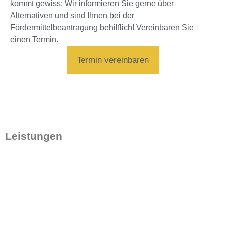
kommt gewiss: Wir informieren Sie gerne über
Alternativen und sind Ihnen bei der
Fördermittelbeantragung behilflich! Vereinbaren Sie
einen Termin.
Termin vereinbaren
Leistungen
Beratung, gezielte Lichtberechnung und kompetente
Lösungsfindung ist unser Ansporn, Ihnen eine perfekte LED-
Beleuchtung zu liefern.