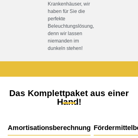
Krankenhäuser, wir
haben für Sie die
perfekte
Beleuchtungslösung,
denn wir lassen
niemanden im
dunkeln stehen!
Das Komplettpaket aus einer
Hand!
Amortisationsberechnung
Fördermittel